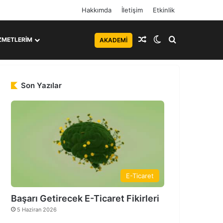
Hakkımda
İletişim
Etkinlik
Rastgele Makale
Dış görünümü de
Arama yap ..
ZMETLERIM
AKADEMI
Son Yazılar
E-Ticaret
Başarı Getirecek E-Ticaret Fikirleri
5 Haziran 2026