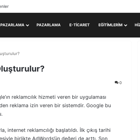
enler
L PAZARLAMA
PAZARLAMA
E-TICARET
EĞITIMLERIM
HI
uşturulur?
luşturulur?
0
e’ın reklamcılık hizmeti veren bir uygulaması
nden reklama izin veren bir sistemdir. Google bu
u.
nternet reklamcılığı başlatıldı. İlk çıkış tarihi
esiyle birlikte AdWords’ün değeri de arttı. Son