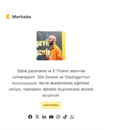
Merhaba
Dijital pazarlama ve E-Ticaret alanında
uzmanlaştım. Site Destek ve Dopinggo'nun
kurucusuyum. Kendi akademimde eğitimler
veriyor, markaların dijitalde büyümesine destek
oluyorum.
HAKKIMDA
Facebook
X
LinkedIn
YouTube
Instagram
TikTok
WhatsApp