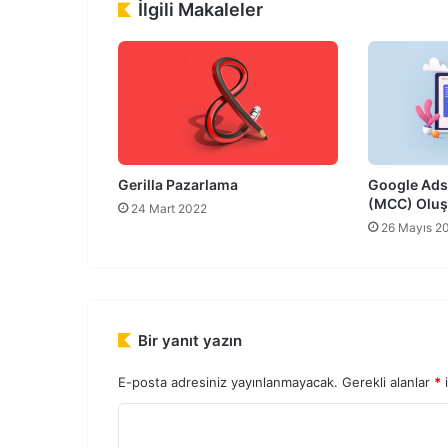
İlgili Makaleler
Gerilla Pazarlama
Google Ads
(MCC) Olu
24 Mart 2022
26 Mayıs 2
Bir yanıt yazın
E-posta adresiniz yayınlanmayacak.
Gerekli alanlar
*
i
Y
o