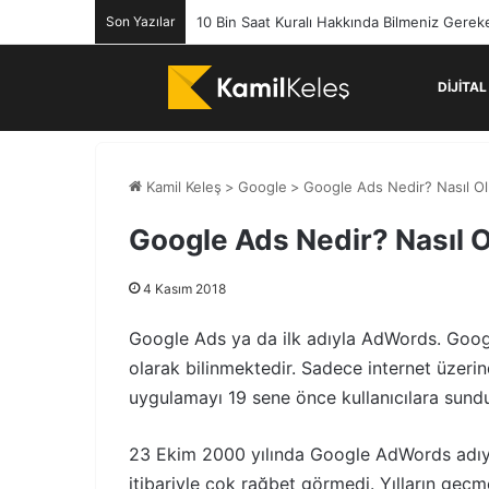
Son Yazılar
10 Bin Saat Kuralı Hakkında Bilmeniz Gerek
DIJITA
Kamil Keleş
>
Google
>
Google Ads Nedir? Nasıl Ol
Google Ads Nedir? Nasıl O
4 Kasım 2018
Google Ads ya da ilk adıyla AdWords. Googl
olarak bilinmektedir. Sadece internet üzeri
uygulamayı 19 sene önce kullanıcılara sund
23 Ekim 2000 yılında Google AdWords adıyla, i
itibariyle çok rağbet görmedi. Yılların geçm