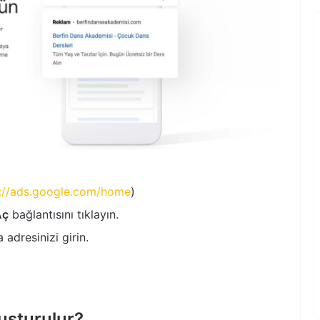
s://ads.google.com/home
)
Aç
bağlantısını tıklayın.
adresinizi girin.
uşturulur?