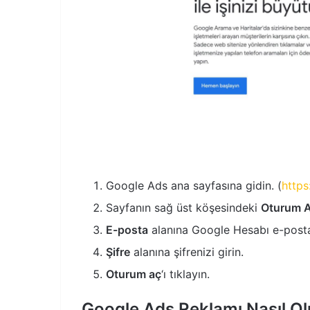
Google Ads ana sayfasına gidin. (
http
Sayfanın sağ üst köşesindeki
Oturum 
E-posta
alanına Google Hesabı e-posta 
Şifre
alanına şifrenizi girin.
Oturum aç
‘ı tıklayın.
Google Ads Reklamı Nasıl Ol