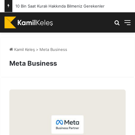
Sepete Ekle Butonu Hakkında Mutlaka Bilmeniz Gerekenler
Arama 
M
Kamil Keleş
>
Meta Business
Meta Business