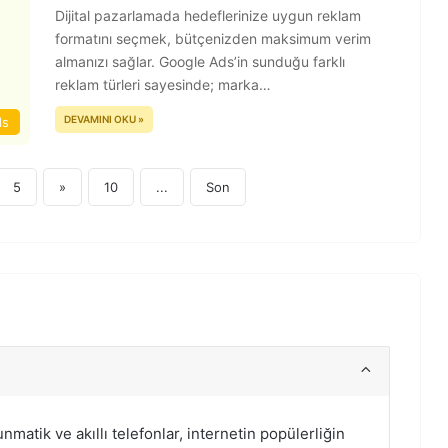
Dijital pazarlamada hedeflerinize uygun reklam
formatını seçmek, bütçenizden maksimum verim
almanızı sağlar. Google Ads’in sunduğu farklı
reklam türleri sayesinde; marka…
DEVAMINI OKU »
ds
5
»
10
...
Son
atik ve akıllı telefonlar, internetin popülerliğin