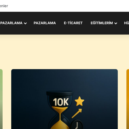
enler
L PAZARLAMA
PAZARLAMA
E-TICARET
EĞITIMLERIM
HI