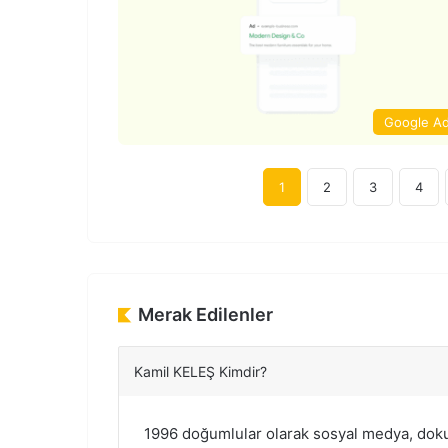
Google A
1
2
3
4
Merak Edilenler
Kamil KELEŞ Kimdir?
1996 doğumlular olarak sosyal medya, dokunm