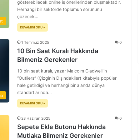
gösterebilecek online iş önerilerinden oluşmaktadır.
Herhangi bir sektörde toplumun sorununu
çözecek…
et
DEVAMINI OKU »
1 Temmuz 2025
0
10 Bin Saat Kuralı Hakkında
Bilmeniz Gerekenler
10 bin saat kuralı, yazar Malcolm Gladwell’in
“Outliers” (Çizginin Dışındakiler) kitabıyla popüler
hale getirdiği ve herhangi bir alanda dünya
standartlarında…
ma
DEVAMINI OKU »
28 Haziran 2025
0
Sepete Ekle Butonu Hakkında
Mutlaka Bilmeniz Gerekenler