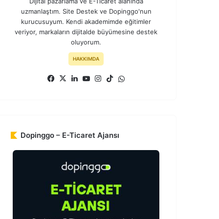
Dijital pazarlama ve E-Ticaret alanında
uzmanlaştım. Site Destek ve Dopinggo'nun
kurucusuyum. Kendi akademimde eğitimler
veriyor, markaların dijitalde büyümesine destek
oluyorum.
HAKKIMDA
Facebook
X
LinkedIn
YouTube
Instagram
TikTok
WhatsApp
Dopinggo – E-Ticaret Ajansı