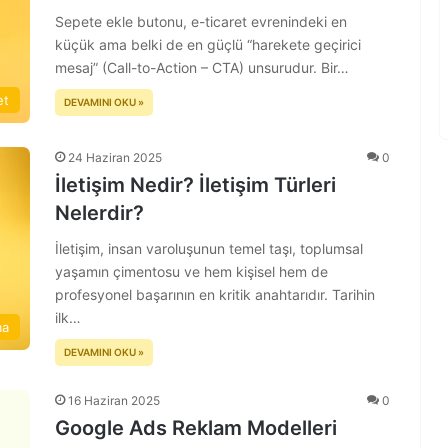
Sepete ekle butonu, e-ticaret evrenindeki en
küçük ama belki de en güçlü “harekete geçirici
mesaj” (Call-to-Action – CTA) unsurudur. Bir…
et
DEVAMINI OKU »
24 Haziran 2025
0
İletişim Nedir? İletişim Türleri
Nelerdir?
İletişim, insan varoluşunun temel taşı, toplumsal
yaşamın çimentosu ve hem kişisel hem de
profesyonel başarının en kritik anahtarıdır. Tarihin
ilk…
ma
DEVAMINI OKU »
16 Haziran 2025
0
Google Ads Reklam Modelleri