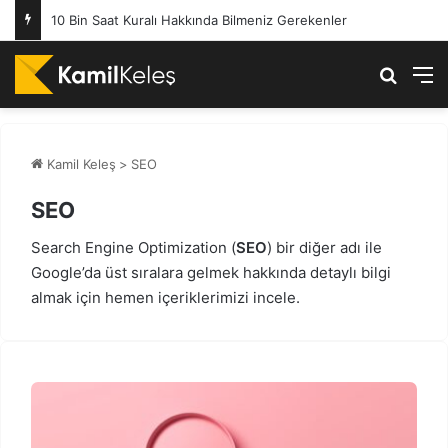
Sepete Ekle Butonu Hakkında Mutlaka Bilmeniz Gerekenler
Arama 
M
Kamil Keleş
>
SEO
SEO
Search Engine Optimization (
SEO
) bir diğer adı ile
Google’da üst sıralara gelmek hakkında detaylı bilgi
almak için hemen içeriklerimizi incele.