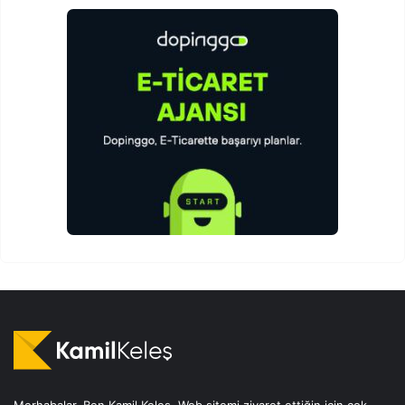
Merhabalar, Ben Kamil Keleş. Web sitemi ziyaret ettiğin için çok