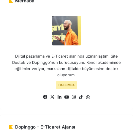
Merhaba
Dijital pazarlama ve E-Ticaret alanında uzmanlaştım. Site
Destek ve Dopinggo'nun kurucusuyum. Kendi akademimde
eğitimler veriyor, markaların dijitalde büyümesine destek
oluyorum.
HAKKIMDA
Facebook
X
LinkedIn
YouTube
Instagram
TikTok
WhatsApp
Dopinggo – E-Ticaret Ajansı