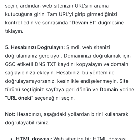
seçin, ardından web sitenizin URL’sini arama
kutucuğuna girin. Tam URL’yi girip girmediğinizi
kontrol edin ve sonrasında
“Devam Et”
düğmesine
tıklayın.
5. Hesabınızı Doğrulayın:
Şimdi, web sitenizi
doğrulamanız gerekiyor. Domaininizi doğrulamak için
GSC etiketli DNS TXT kaydını kopyalayın ve domain
sağlayıcınıza ekleyin. Hesabınızı bu yöntem ile
doğrulayamıyorsanız, kesinlikle endişelenmeyin. Site
türünü seçtiğiniz sayfaya geri dönün ve
Domain
yerine
“URL öneki”
seçeneğini seçin.
Not:
Hesabınızı, aşağıdaki yollardan birini kullanarak
doğrulayabilirsiniz.
HTML dosyası:
Web sitenize bir HTML dosyası