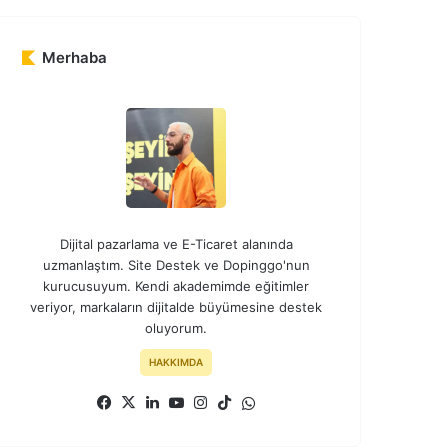
Merhaba
Dijital pazarlama ve E-Ticaret alanında
uzmanlaştım. Site Destek ve Dopinggo'nun
kurucusuyum. Kendi akademimde eğitimler
veriyor, markaların dijitalde büyümesine destek
oluyorum.
HAKKIMDA
Facebook
X
LinkedIn
YouTube
Instagram
TikTok
WhatsApp