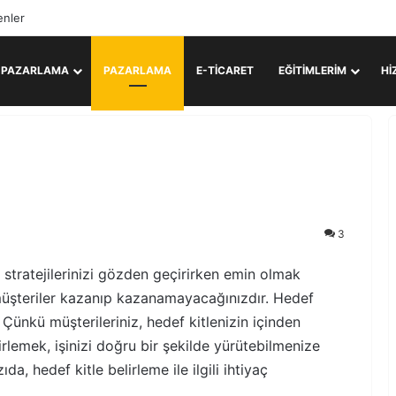
enler
L PAZARLAMA
PAZARLAMA
E-TICARET
EĞITIMLERIM
HI
3
 stratejilerinizi gözden geçirirken emin olmak
 müşteriler kazanıp kazanamayacağınızdır. Hedef
Çünkü müşterileriniz, hedef kitlenizin içinden
irlemek, işinizi doğru bir şekilde yürütebilmenize
a, hedef kitle belirleme ile ilgili ihtiyaç