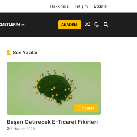
Hakkımda
İletişim
Etkinlik
Rastgele Makale
Dış görünümü de
Arama yap ..
ZMETLERIM
AKADEMI
Son Yazılar
E-Ticaret
Başarı Getirecek E-Ticaret Fikirleri
5 Haziran 2026